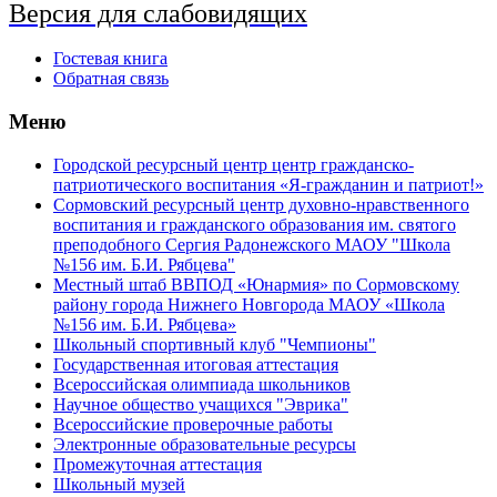
Версия для слабовидящих
Гостевая книга
Обратная связь
Меню
Городской ресурсный центр центр гражданско-
патриотического воспитания «Я-гражданин и патриот!»
Сормовский ресурсный центр духовно-нравственного
воспитания и гражданского образования им. святого
преподобного Сергия Радонежского МАОУ "Школа
№156 им. Б.И. Рябцева"
Местный штаб ВВПОД «Юнармия» по Сормовскому
району города Нижнего Новгорода МАОУ «Школа
№156 им. Б.И. Рябцева»
Школьный спортивный клуб "Чемпионы"
Государственная итоговая аттестация
Всероссийская олимпиада школьников
Научное общество учащихся "Эврика"
Всероссийские проверочные работы
Электронные образовательные ресурсы
Промежуточная аттестация
Школьный музей