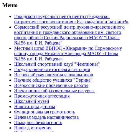
Меню
Городской ресурсный центр центр гражданско-
патриотического воспитания «Я-гражданин и патриот!»
Сормовский ресурсный центр духовно-нравственного
воспитания и гражданского образования им. святого
преподобного Сергия Радонежского МАОУ "Школа
№156 им. Б.И. Рябцева"
Местный штаб ВВПОД «Юнармия» по Сормовскому
району города Нижнего Новгорода МАОУ «Школа
№156 им. Б.И. Рябцева»
Школьный спортивный клуб "Чемпионы"
Государственная итоговая аттестация
Всероссийская олимпиада школьников
Научное общество учащихся "Эврика"
Всероссийские проверочные работы
Электронные образовательные ресурсы
Промежуточная аттестация
Школьный музей
Навигаторы детства
Функциональная грамотность
Целевая модель наставничества
Пожарная безопасность
Наши достижения