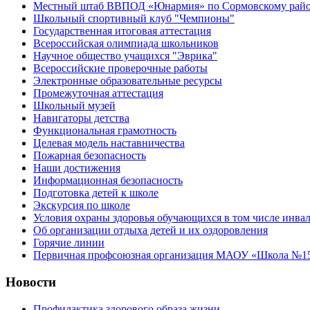
Местный штаб ВВПОД «Юнармия» по Сормовскому район
Школьный спортивный клуб "Чемпионы"
Государственная итоговая аттестация
Всероссийская олимпиада школьников
Научное общество учащихся "Эврика"
Всероссийские проверочные работы
Электронные образовательные ресурсы
Промежуточная аттестация
Школьный музей
Навигаторы детства
Функциональная грамотность
Целевая модель наставничества
Пожарная безопасность
Наши достижения
Информационная безопасность
Подготовка детей к школе
Экскурсия по школе
Условия охраны здоровья обучающихся в том числе инва
Об организации отдыха детей и их оздоровления
Горячие линии
Первичная профсоюзная организация МАОУ «Школа №156
Новости
Профилактика здорового образа жизни