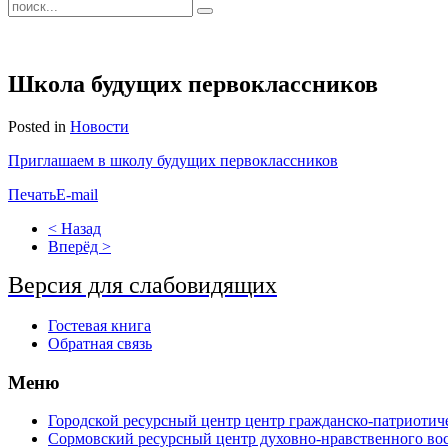
Школа будущих первоклассников
Posted in
Новости
Приглашаем в школу будущих первоклассников
Печать
E-mail
< Назад
Вперёд >
Версия для слабовидящих
Гостевая книга
Обратная связь
Меню
Городской ресурсный центр центр гражданско-патриотич
Сормовский ресурсный центр духовно-нравственного вос