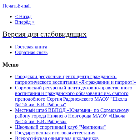
Печать
E-mail
< Назад
Вперёд >
Версия для слабовидящих
Гостевая книга
Обратная связь
Меню
Городской ресурсный центр центр гражданско-
патриотического воспитания «Я-гражданин и патриот!»
Сормовский ресурсный центр духовно-нравственного
воспитания и гражданского образования им. святого
преподобного Сергия Радонежского МАОУ "Школа
№156 им. Б.И. Рябцева"
Местный штаб ВВПОД «Юнармия» по Сормовскому
району города Нижнего Новгорода МАОУ «Школа
№156 им. Б.И. Рябцева»
Школьный спортивный клуб "Чемпионы"
Государственная итоговая аттестация
Всероссийская олимпиада школьников