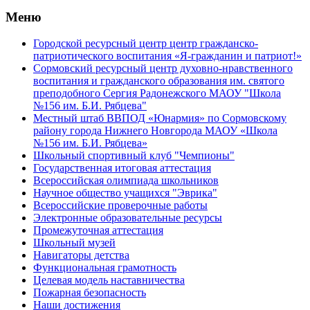
Меню
Городской ресурсный центр центр гражданско-
патриотического воспитания «Я-гражданин и патриот!»
Сормовский ресурсный центр духовно-нравственного
воспитания и гражданского образования им. святого
преподобного Сергия Радонежского МАОУ "Школа
№156 им. Б.И. Рябцева"
Местный штаб ВВПОД «Юнармия» по Сормовскому
району города Нижнего Новгорода МАОУ «Школа
№156 им. Б.И. Рябцева»
Школьный спортивный клуб "Чемпионы"
Государственная итоговая аттестация
Всероссийская олимпиада школьников
Научное общество учащихся "Эврика"
Всероссийские проверочные работы
Электронные образовательные ресурсы
Промежуточная аттестация
Школьный музей
Навигаторы детства
Функциональная грамотность
Целевая модель наставничества
Пожарная безопасность
Наши достижения