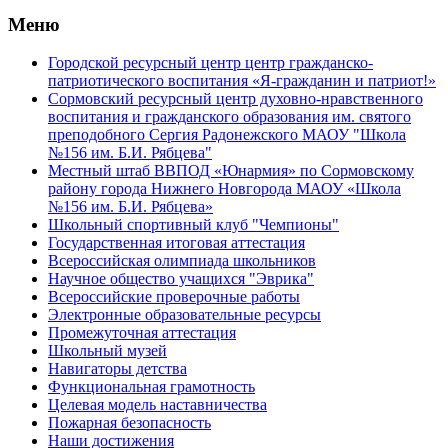
Меню
Городской ресурсный центр центр гражданско-
патриотического воспитания «Я-гражданин и патриот!»
Сормовский ресурсный центр духовно-нравственного
воспитания и гражданского образования им. святого
преподобного Сергия Радонежского МАОУ "Школа
№156 им. Б.И. Рябцева"
Местный штаб ВВПОД «Юнармия» по Сормовскому
району города Нижнего Новгорода МАОУ «Школа
№156 им. Б.И. Рябцева»
Школьный спортивный клуб "Чемпионы"
Государственная итоговая аттестация
Всероссийская олимпиада школьников
Научное общество учащихся "Эврика"
Всероссийские проверочные работы
Электронные образовательные ресурсы
Промежуточная аттестация
Школьный музей
Навигаторы детства
Функциональная грамотность
Целевая модель наставничества
Пожарная безопасность
Наши достижения