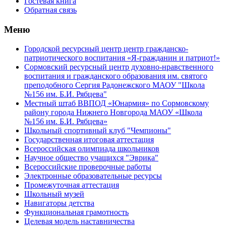
Гостевая книга
Обратная связь
Меню
Городской ресурсный центр центр гражданско-
патриотического воспитания «Я-гражданин и патриот!»
Сормовский ресурсный центр духовно-нравственного
воспитания и гражданского образования им. святого
преподобного Сергия Радонежского МАОУ "Школа
№156 им. Б.И. Рябцева"
Местный штаб ВВПОД «Юнармия» по Сормовскому
району города Нижнего Новгорода МАОУ «Школа
№156 им. Б.И. Рябцева»
Школьный спортивный клуб "Чемпионы"
Государственная итоговая аттестация
Всероссийская олимпиада школьников
Научное общество учащихся "Эврика"
Всероссийские проверочные работы
Электронные образовательные ресурсы
Промежуточная аттестация
Школьный музей
Навигаторы детства
Функциональная грамотность
Целевая модель наставничества