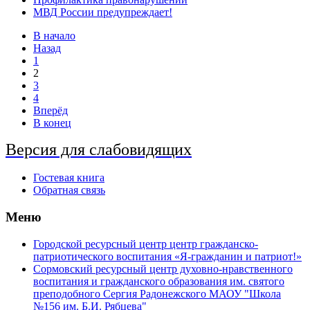
МВД России предупреждает!
В начало
Назад
1
2
3
4
Вперёд
В конец
Версия для слабовидящих
Гостевая книга
Обратная связь
Меню
Городской ресурсный центр центр гражданско-
патриотического воспитания «Я-гражданин и патриот!»
Сормовский ресурсный центр духовно-нравственного
воспитания и гражданского образования им. святого
преподобного Сергия Радонежского МАОУ "Школа
№156 им. Б.И. Рябцева"