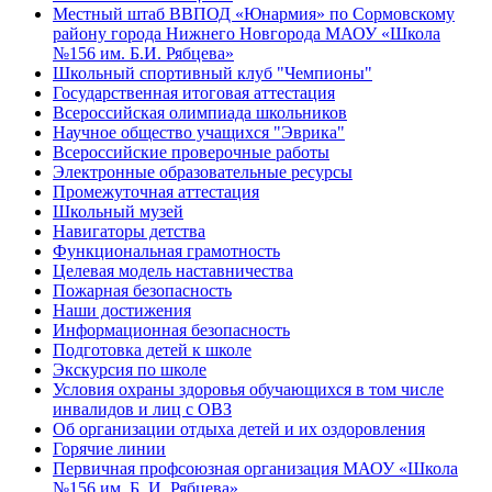
Местный штаб ВВПОД «Юнармия» по Сормовскому
району города Нижнего Новгорода МАОУ «Школа
№156 им. Б.И. Рябцева»
Школьный спортивный клуб "Чемпионы"
Государственная итоговая аттестация
Всероссийская олимпиада школьников
Научное общество учащихся "Эврика"
Всероссийские проверочные работы
Электронные образовательные ресурсы
Промежуточная аттестация
Школьный музей
Навигаторы детства
Функциональная грамотность
Целевая модель наставничества
Пожарная безопасность
Наши достижения
Информационная безопасность
Подготовка детей к школе
Экскурсия по школе
Условия охраны здоровья обучающихся в том числе
инвалидов и лиц с ОВЗ
Об организации отдыха детей и их оздоровления
Горячие линии
Первичная профсоюзная организация МАОУ «Школа
№156 им. Б. И. Рябцева»