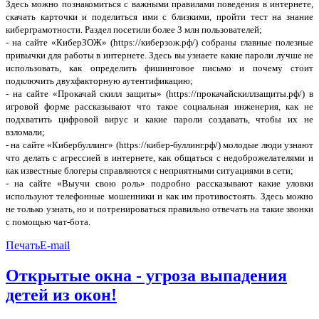
Здесь можно познакомиться с важными правилами поведения в интернете,
скачать карточки и поделиться ими с близкими, пройти тест на знание
киберграмотности. Раздел посетили более 3 млн пользователей;
- на сайте «КиберЗОЖ» (https://киберзож.рф/) собраны главные полезные
привычки для работы в интернете. Здесь вы узнаете какие пароли лучше не
использовать, как определить фишинговое письмо и почему стоит
подключить двухфакторную аутентификацию;
- на сайте «Прокачай скилл защиты» (https://прокачайскиллзащиты.рф/) в
игровой форме рассказывают что такое социальная инженерия, как не
подхватить цифровой вирус и какие пароли создавать, чтобы их не
взломали;
- на сайте «Кибербуллинг» (https://кибер-буллинг.рф/) молодые люди узнают
что делать с агрессией в интернете, как общаться с недоброжелателями и
как известные блогеры справляются с неприятными ситуациями в сети;
- на сайте «Выучи свою роль» подробно рассказывают какие уловки
используют телефонные мошенники и как им противостоять. Здесь можно
не только узнать, но и потренироваться правильно отвечать на такие звонки
с помощью чат-бота.
Печать
E-mail
Открытые окна - угроза выпадения
детей из окон!