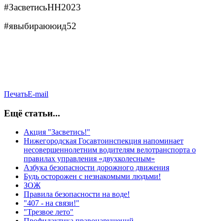
#ЗасветисьНН2023
#явыбираююид52
Печать
E-mail
Ещё статьи...
Акция "Засветись!"
Нижегородская Госавтоинспекция напоминает
несовершеннолетним водителям велотранспорта о
правилах управления «двухколесным»
Азбука безопасности дорожного движения
Будь осторожен с незнакомыми людьми!
ЗОЖ
Правила безопасности на воде!
"407 - на связи!"
"Трезвое лето"
Профилактика правонарушений